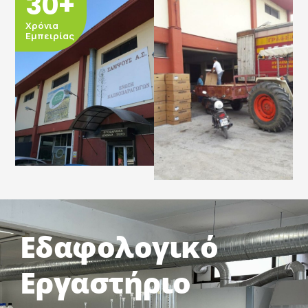
30
+
Χρόνια
Εμπειρίας
Εδαφολογικό
Εργαστήριο