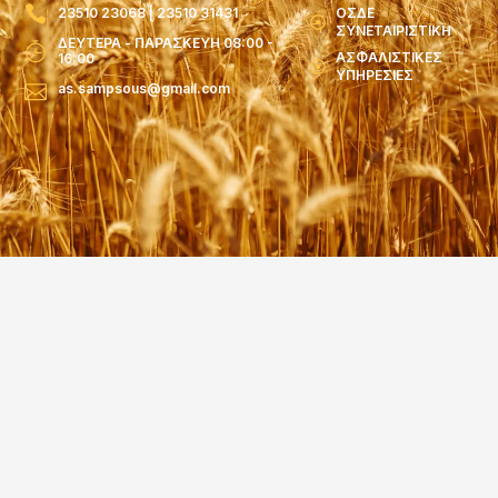
23510 23068 | 23510 31431
ΟΣΔΕ
ΣΥΝΕΤΑΙΡΙΣΤΙΚΗ
ΔΕΥΤΕΡΑ - ΠΑΡΑΣΚΕΥΗ 08:00 -
ΑΣΦΑΛΙΣΤΙΚΕΣ
16:00
ΥΠΗΡΕΣΙΕΣ
as.sampsous@gmail.com