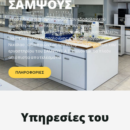
ΣΑΜΨΟΥΣ
Η άρτια καταρτισμένη ομάδα του εδαφολογικού
εργαστηρίου με επικεφαλής και συντονιστή τον
Καθηγητή του τμήματος Γεωπονίας του Αριστοτέλειου
Πανεπιστημίου Θεσσαλονίκης κ. Μπαρμπαγιάννη
Νικόλαο , αξιοποιώντας τον σύγχρονο εξοπλισμό του
εργαστηρίου του ΣΑΜΨΟΥΣ Α.Σ. εγγυόνται τα πλεόν
αξιόπιστα αποτελέσματα.
ΠΛΗΡΟΦΟΡΙΕΣ
Υπηρεσίες του